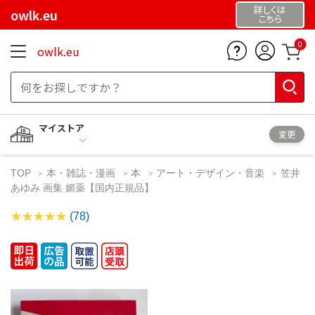
詳しくは
owlk.eu
こちら
0
owlk.eu
マイストア
変更
TOP
本・雑誌・漫画
本
アート・デザイン・音楽
笠井
あゆみ 画集 媚薬【国内正規品】
(78)