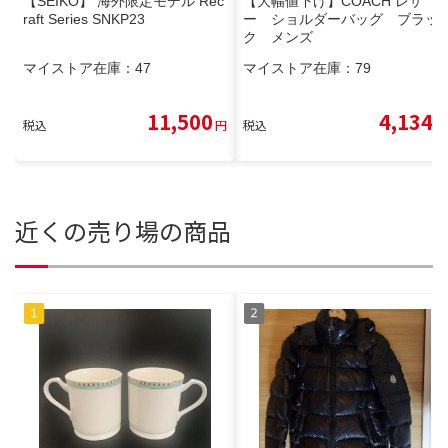
【SEIKO】 海外限定モデル Rec
【大幅値下げ】COACH レザ
raft Series SNKP23
ー ショルダーバッグ ブラッ
ク メンズ
マイストア在庫：
47
マイストア在庫：
79
11,500
4,134
税込
円
税込
円
近くの売り場の商品