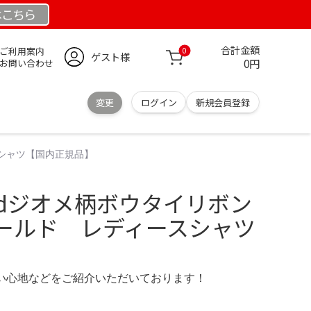
は
こちら
合計金額
ご利用案内
0
ゲスト様
0円
お問い合わせ
変更
ログイン
新規会員登録
スシャツ【国内正規品】
tledジオメ柄ボウタイリボン
ールド レディースシャツ
の使い心地などをご紹介いただいております！