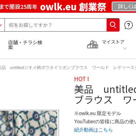
owlk.eu 創業祭
詳しく
まで開設25周年
マイストア
店舗・チラシ検
索
美品 untitledジオメ柄ボウタイリボンブラウス ワールド レディー
HOT !
美品 unti
ブラウス ワ
※owlk.eu 限定モデル
YouTuberの皆様に商品
紹介動画はこちら