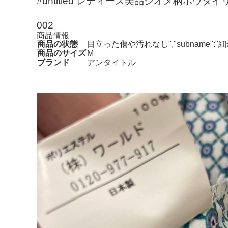
#untitled レディース美品ジオメ柄ボウタ
002
商品情報
商品の状態
目立った傷や汚れなし","subname
商品のサイズ
M
ブランド
アンタイトル