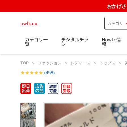
おかげさ
owlk.eu
カテゴリ一
デジタルチラ
Howto情
覧
シ
報
TOP
ファッション
レディース
トップス
(458)