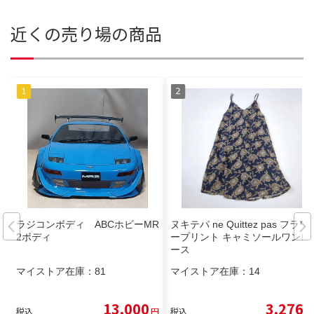
近くの売り場の商品
ラジコンボディ ABCホビーMR
ヌキテパ ne Quittez pas フラワ
2ボディ
ープリント キャミソールワンピ
ース
マイストア在庫：
81
マイストア在庫：
14
13,000
3,276
税込
円
税込
円