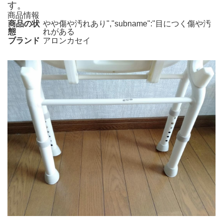
す。
商品情報
商品の状
やや傷や汚れあり","subname":"目につく傷や汚
態
れがある
ブランド
アロンカセイ