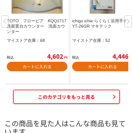
TOTO フローピア KQQ1717
ichigo ichie らくらく浴用手すり
洗面置台カウンター 洗面カウ
YT-26GR マキテック
ンター
マイストア在庫：
68
マイストア在庫：
52
4,602
4,446
税込
円
税込
円
カートに入れる
カートに入れる
このカテゴリをもっと見る
この商品を見た人はこんな商品も見て
います