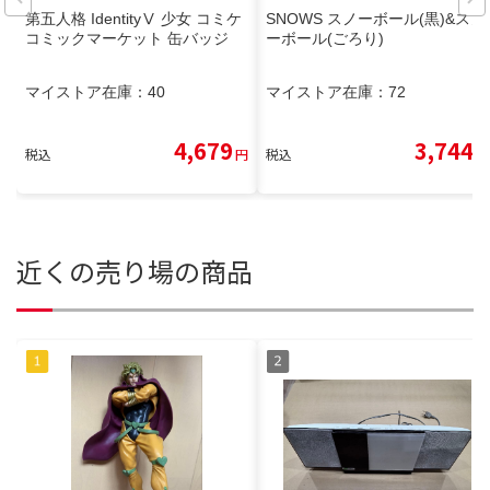
第五人格 IdentityⅤ 少女 コミケ
SNOWS スノーボール(黒)&スノ
コミックマーケット 缶バッジ
ーボール(ごろり)
マイストア在庫：
40
マイストア在庫：
72
4,679
3,744
税込
円
税込
円
近くの売り場の商品