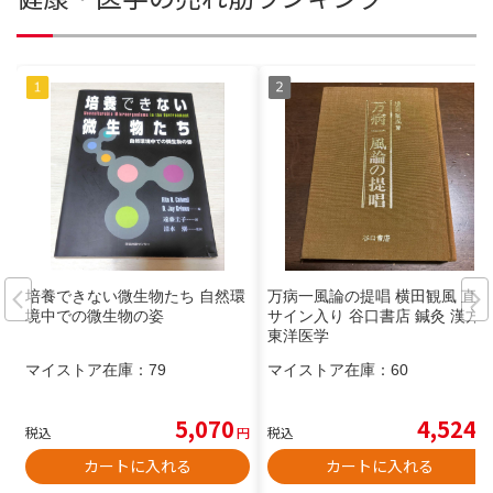
培養できない微生物たち 自然環
万病一風論の提唱 横田観風 直筆
境中での微生物の姿
サイン入り 谷口書店 鍼灸 漢方
東洋医学
マイストア在庫：
79
マイストア在庫：
60
5,070
4,524
税込
円
税込
円
カートに入れる
カートに入れる