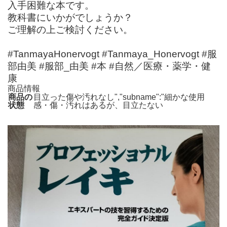
入手困難な本です。
教科書にいかがでしょうか？
ご理解の上ご検討ください。
#TanmayaHonervogt #Tanmaya_Honervogt #服
部由美 #服部_由美 #本 #自然／医療・薬学・健
康
商品情報
商品の
目立った傷や汚れなし","subname":"細かな使用
状態
感・傷・汚れはあるが、目立たない