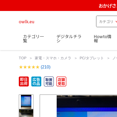
おかげさ
owlk.eu
カテゴリ一
デジタルチラ
Howto情
覧
シ
報
TOP
家電・スマホ・カメラ
PC/タブレット
ノ
(210)