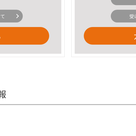
いて
受
る
報