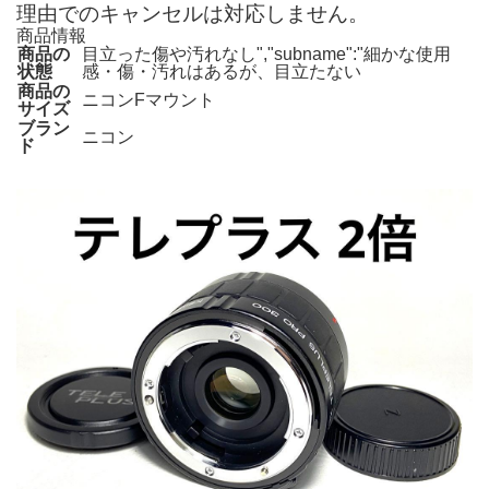
理由でのキャンセルは対応しません。
商品情報
商品の
目立った傷や汚れなし","subname":"細かな使用
状態
感・傷・汚れはあるが、目立たない
商品の
ニコンFマウント
サイズ
ブラン
ニコン
ド