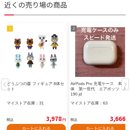
近くの売り場の商品
どうぶつの森 フィギュア 8体セ
AirPods Pro 充電ケース 本
ット
体 第一世代 エアポッツ A2
190 jd
マイストア在庫：
31
マイストア在庫：
63
3,978
3,666
税込
円
税込
円
カートに入れる
カートに入れる