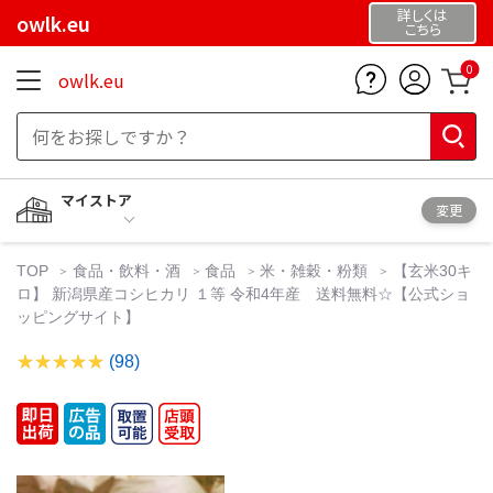
詳しくは
owlk.eu
こちら
0
owlk.eu
マイストア
変更
TOP
食品・飲料・酒
食品
米・雑穀・粉類
【玄米30キ
ロ】 新潟県産コシヒカリ １等 令和4年産 送料無料☆【公式ショ
ッピングサイト】
(98)