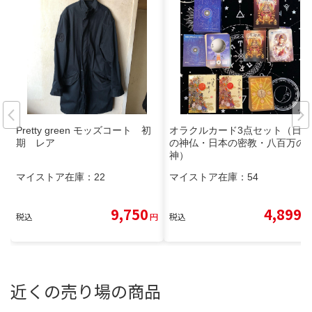
Pretty green モッズコート 初
オラクルカード3点セット（日本
期 レア
の神仏・日本の密教・八百万の
神）
マイストア在庫：
22
マイストア在庫：
54
9,750
4,899
税込
円
税込
円
近くの売り場の商品