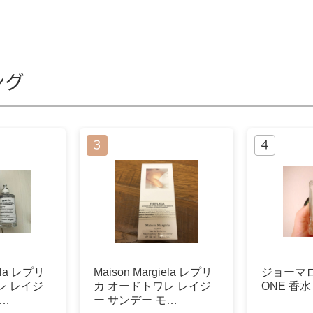
ング
iela レプリ
Maison Margiela レプリ
ジョーマロ
レ レイジ
カ オードトワレ レイジ
ONE 香水 
モ…
ー サンデー モ…