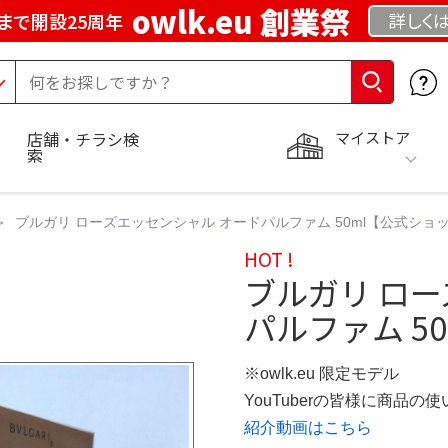
owlk.eu 創業祭
詳しく
まで開設25周年
マイストア
店舗・チラシ検
索
ブルガリ ローズエッセンシャル オードパルファム 50ml【公式ショ
HOT !
ブルガリ ロ
パルファム 50
※owlk.eu 限定モデル
YouTuberの皆様に商品
紹介動画はこちら