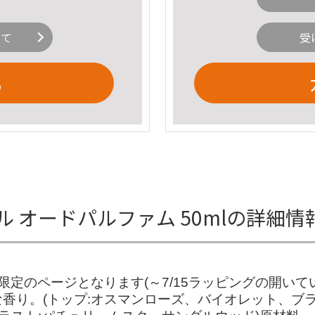
いて
受
る
 オードパルファム 50mlの詳細情
限定のページとなります(～7/15ラッピングの開いて
香り。(トップ:オスマンローズ、バイオレット、ブラ