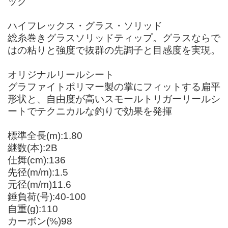
ック
ハイフレックス・グラス・ソリッド
総糸巻きグラスソリッドティップ。グラスならで
はの粘りと強度で抜群の先調子と目感度を実現。
オリジナルリールシート
グラファイトポリマー製の掌にフィットする扁平
形状と、自由度が高いスモールトリガーリールシ
ートでテクニカルな釣りで効果を発揮
標準全長(m):1.80
継数(本):2B
仕舞(cm):136
先径(m/m):1.5
元径(m/m)11.6
錘負荷(号):40-100
自重(g):110
カーボン(%)98