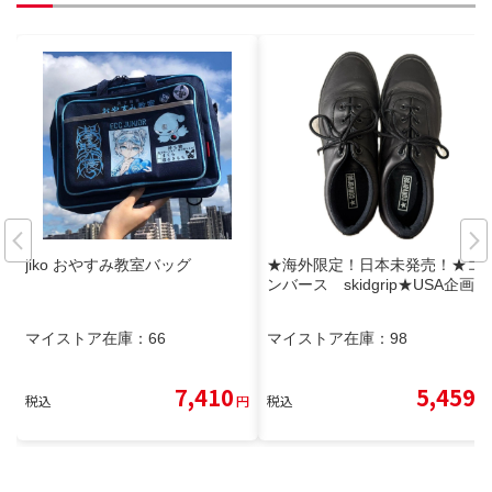
jiko おやすみ教室バッグ
★海外限定！日本未発売！★コ
ンバース skidgrip★USA企画
マイストア在庫：
66
マイストア在庫：
98
7,410
5,459
税込
円
税込
円