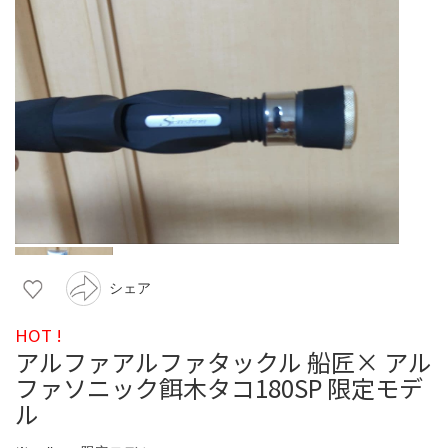
シェア
HOT !
アルファアルファタックル 船匠× アル
ファソニック餌木タコ180SP 限定モデ
ル