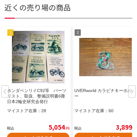
近くの売り場の商品
ホンダベンリイC92等 パーツ
UVERworld カラビナキーホルダ
リスト、取扱、整備説明書6冊
ー
日本2輪史研究会発行
マイストア在庫：
28
マイストア在庫：
60
5,054
3,899
税込
円
税込
円