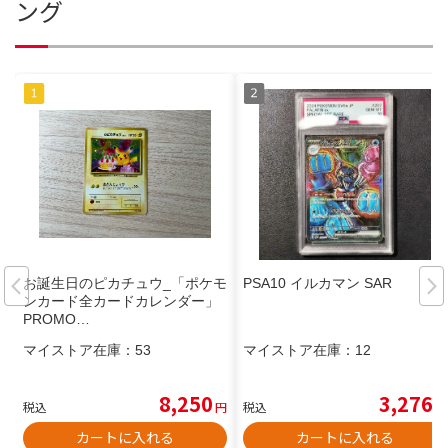
ング
お誕生日のピカチュウ_「ポケモ
PSA10 イルカマン SAR
ンカード全カードカレンダー」
PROMO…
マイストア在庫：
53
マイストア在庫：
12
8,250
3,276
税込
円
税込
円
カートに入れる
カートに入れる