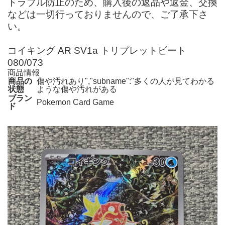
トラブル防止のため、購入後の返品や返金、交換
などは一切行っておりませんので、ご了承下さ
い。
コイキング AR SV1a トリプレットビート
080/073
商品情報
商品の
傷や汚れあり","subname":"多くの人が見てわかる
状態
ような傷や汚れがある
ブラン
Pokemon Card Game
ド