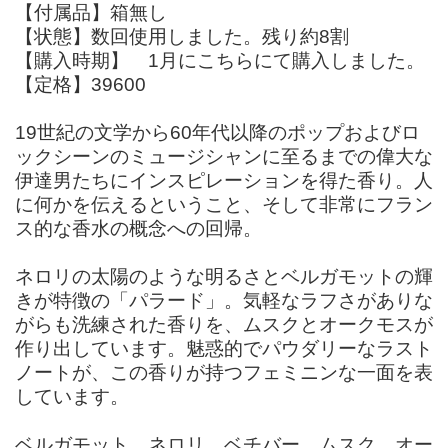
【付属品】箱無し
【状態】数回使用しました。残り約8割
【購入時期】 1月にこちらにて購入しました。
【定格】39600
19世紀の文学から60年代以降のポップおよびロ
ックシーンのミュージシャンに至るまでの偉大な
伊達男たちにインスピレーションを得た香り。人
に何かを伝えるということ、そして非常にフラン
ス的な香水の概念への回帰。
ネロリの太陽のような明るさとベルガモットの輝
きが特徴の「パラード」。気軽なラフさがありな
がらも洗練された香りを、ムスクとオークモスが
作り出しています。魅惑的でパウダリーなラスト
ノートが、この香りが持つフェミニンな一面を表
しています。
ベルガモット、ネロリ、ベチバー、ムスク、オー