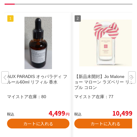
AUX PARADIS オゥパラディ フ
【新品未開封】Jo Malone ジ
ルール60ml リフィル 香水
ョー マローン ラズベリー リッ
プル コロン
マイストア在庫：
80
マイストア在庫：
77
4,499
10,499
税込
円
税込
円
カートに入れる
カートに入れる