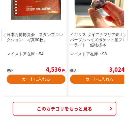
日本万博博覧会 スタンプコレ
イギリス ダイアナマリア鉱山
クション 写真60枚。
パープルヘイズポケット産フロ
ーライト 鉱物標本
マイストア在庫：
54
マイストア在庫：
98
4,536
3,024
税込
円
税込
円
カートに入れる
カートに入れる
このカテゴリをもっと見る