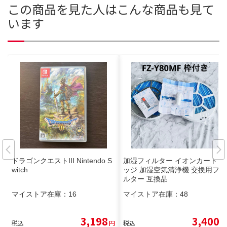
この商品を見た人はこんな商品も見て
います
ドラゴンクエストIII Nintendo S
加湿フィルター イオンカートリ
witch
ッジ 加湿空気清浄機 交換用フィ
ルター 互換品
マイストア在庫：
16
マイストア在庫：
48
3,198
3,400
税込
円
税込
円