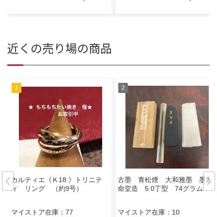
近くの売り場の商品
カルティエ《Ｋ18 》トリニテ
古墨 青松煙 大和雅墨 墨運
ィ リング （約9号）
命堂造 5.0丁型 74グラム
マイストア在庫：
77
マイストア在庫：
10