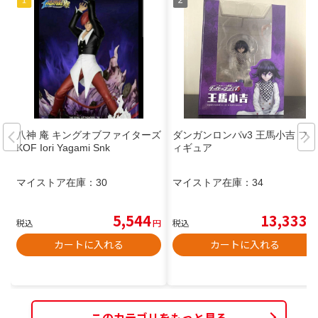
八神 庵 キングオブファイターズ
ダンガンロンパv3 王馬小吉 フ
KOF Iori Yagami Snk
ィギュア
マイストア在庫：
30
マイストア在庫：
34
5,544
13,333
税込
円
税込
円
カートに入れる
カートに入れる
このカテゴリをもっと見る