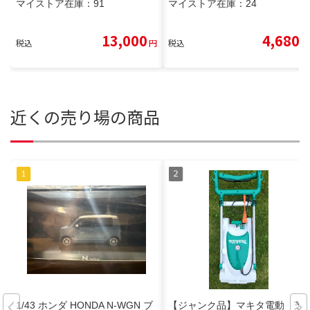
マイストア在庫：
91
マイストア在庫：
24
13,000
4,680
税込
円
税込
円
近くの売り場の商品
1/43 ホンダ HONDA N-WGN ブ
【ジャンク品】マキタ電動 芝