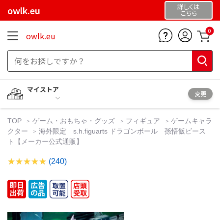
詳しくは
owlk.eu
こちら
0
owlk.eu
マイストア
変更
TOP
ゲーム・おもちゃ・グッズ
フィギュア
ゲームキャラ
クター
海外限定 s.h.figuarts ドラゴンボール 孫悟飯ビース
ト【メーカー公式通販】
(240)