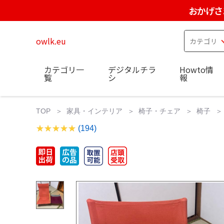
おかげさ
owlk.eu
カテゴリ一
デジタルチラ
Howto情
覧
シ
報
TOP
家具・インテリア
椅子・チェア
椅子
(194)