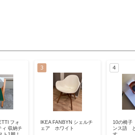
ETTI フォ
IKEA FANBYN シェルチ
10の椅子 
ィ 収納チ
ェア ホワイト
ンス語 
スト1脚！
す。