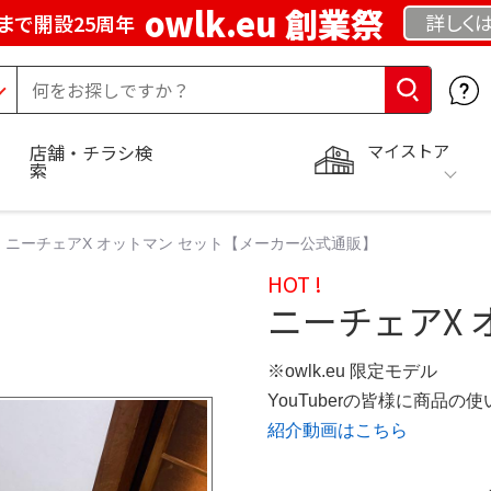
owlk.eu 創業祭
詳しく
まで開設25周年
マイストア
店舗・チラシ検
索
ニーチェアX オットマン セット【メーカー公式通販】
HOT !
ニーチェアX 
※owlk.eu 限定モデル
YouTuberの皆様に商品
紹介動画はこちら