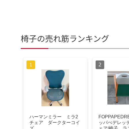
椅子の売れ筋ランキング
ハーマンミラー ミラ2
FOPPAPEDR
チェア ダークターコイ
ッパぺデレッテ
ズ
ェア/椅子 ラ