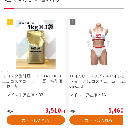
コスタ珈琲豆 COSTA COFFE
ロゴ入り トップス＋ハイレグ
E コスタコーヒー 豆 特別価
ショーツRQコスチューム milli
格 新
on card
マイストア在庫：
83
マイストア在庫：
16
3,510
5,460
税込
円
税込
円
カートに入れる
カートに入れる