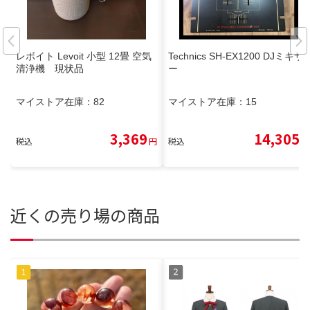
レボイト Levoit 小型 12畳 空気
Technics SH-EX1200 DJミキサ
清浄機 現状品
ー
マイストア在庫：
82
マイストア在庫：
15
3,369
14,305
税込
円
税込
円
近くの売り場の商品