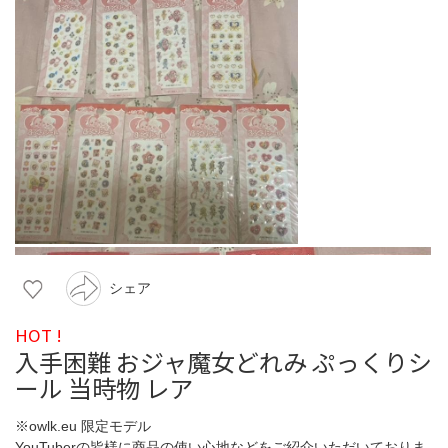
シェア
HOT !
入手困難 おジャ魔女どれみ ぷっくりシ
ール 当時物 レア
※owlk.eu 限定モデル
YouTuberの皆様に商品の使い心地などをご紹介いただいておりま