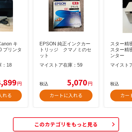
anon キ
EPSON 純正インクカー
スター精密 
30 プリンタ
トリッジ クマノミのセ
スター精
ット
ンター
庫：
18
マイストア在庫：
59
マイスト
3,899
5,070
円
円
税込
税込
入れる
カートに入れる
カー
このカテゴリをもっと見る