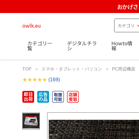
おかげさ
owlk.eu
カテゴリ一
デジタルチラ
Howto情
覧
シ
報
TOP
スマホ・タブレット・パソコン
PC周辺機器
(169)