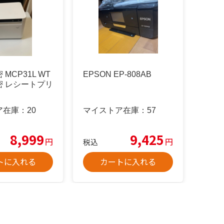
MCP31L WT
EPSON EP-808AB
密 レシートプリ
ア在庫：
20
マイストア在庫：
57
8,999
9,425
円
円
税込
トに入れる
カートに入れる