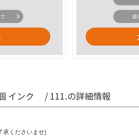
いて
受
る
L ５個 インク / 111.の詳細情報
了承くださいませ)