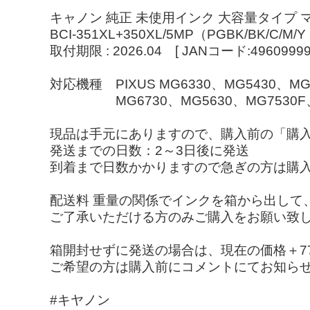
キャノン 純正 未使用インク 大容量タイプ 
BCI-351XL+350XL/5MP（PGBK/B
取付期限 : 2026.04 [ JANコード:496099991
対応機種 PIXUS MG6330、MG5430、MG
MG6730、MG5630、MG7530F、MX92
現品は手元にありますので、購入前の「購
発送までの日数：2～3日後に発送
到着まで日数かかりますので急ぎの方は購
配送料 重量の関係でインクを箱から出して
ご了承いただける方のみご購入をお願い致
箱開封せずに発送の場合は、現在の価格＋77
ご希望の方は購入前にコメントにてお知ら
#キヤノン