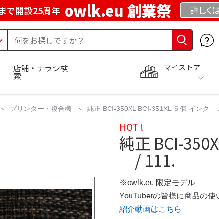
owlk.eu 創業祭
詳しく
まで開設25周年
マイストア
店舗・チラシ検
索
プリンター・複合機
純正 BCI-350XL BCI-351XL ５個 イ
HOT !
純正 BCI-350
/ 111.
※owlk.eu 限定モデル
YouTuberの皆様に商品
紹介動画はこちら