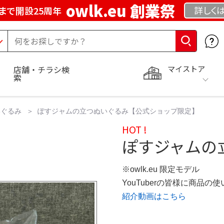
owlk.eu 創業祭
詳しく
まで開設25周年
マイストア
店舗・チラシ検
索
いぐるみ
ぽすジャムの立つぬいぐるみ【公式ショップ限定】
HOT !
ぽすジャムの
※owlk.eu 限定モデル
YouTuberの皆様に商品
紹介動画はこちら