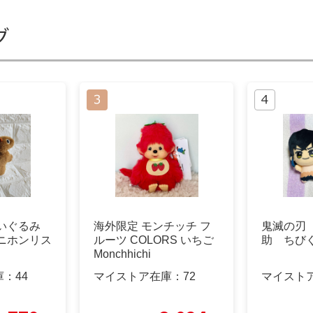
グ
いぐるみ
海外限定 モンチッチ フ
鬼滅の刃
ニホンリス
ルーツ COLORS いちご
助 ちび
Monchhichi
庫：
44
マイストア在庫：
72
マイスト