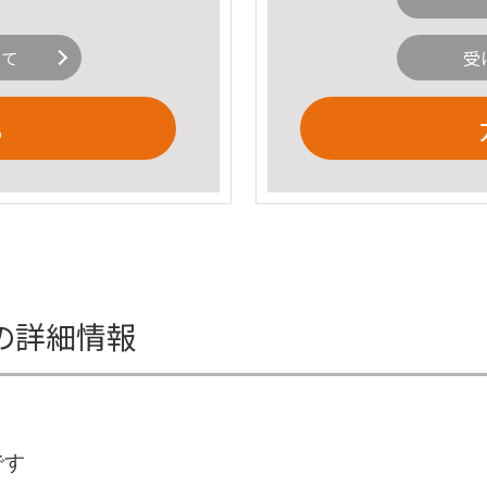
いて
受
る
の詳細情報
です