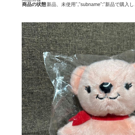
商品の状態
新品、未使用","subname":"新品で