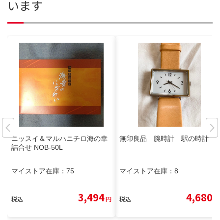
います
ニッスイ＆マルハニチロ海の幸
無印良品 腕時計 駅の時計
詰合せ NOB-50L
マイストア在庫：
75
マイストア在庫：
8
3,494
4,680
税込
円
税込
円