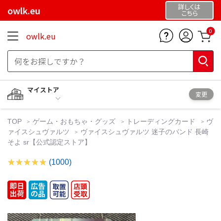
詳しくは
owlk.eu
こちら
0
owlk.eu
マイストア
変更
TOP
ゲーム・おもちゃ・グッズ
トレーディングカード
ヴ
ァイスシュヴァルツ
ヴァイスシュヴァルツ 迷子のバンド 長崎
そよ sr【公式認定ストア】
(1000)