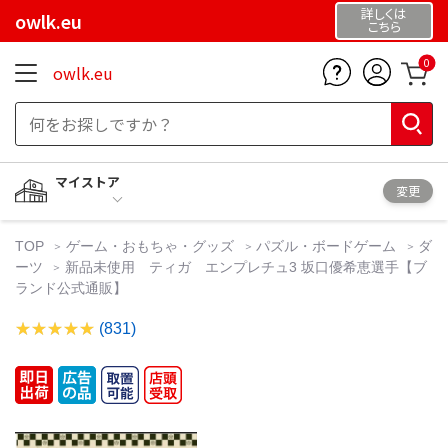
詳しくは
owlk.eu
こちら
0
owlk.eu
マイストア
変更
TOP
ゲーム・おもちゃ・グッズ
パズル・ボードゲーム
ダ
ーツ
新品未使用 ティガ エンプレチュ3 坂口優希恵選手【ブ
ランド公式通販】
(831)