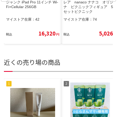
ジャンク iPad Pro 11インチ Wi-
レア nanaco ナナコ オリジ
Fi+Cellular 256GB
ナ ピクニックフィギュア 5体
セットピクニック
マイストア在庫：
42
マイストア在庫：
74
16,320
5,026
税込
円
税込
円
近くの売り場の商品