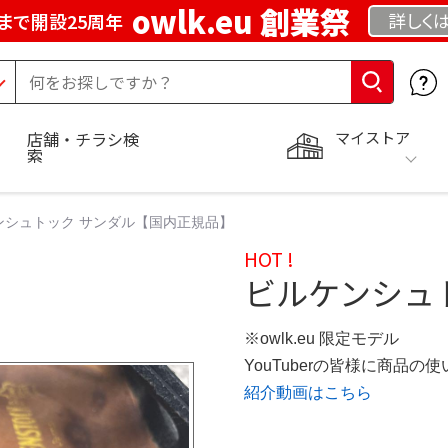
owlk.eu 創業祭
詳しく
まで開設25周年
マイストア
店舗・チラシ検
索
ンシュトック サンダル【国内正規品】
HOT !
ビルケンシュ
※owlk.eu 限定モデル
YouTuberの皆様に商品
紹介動画はこちら