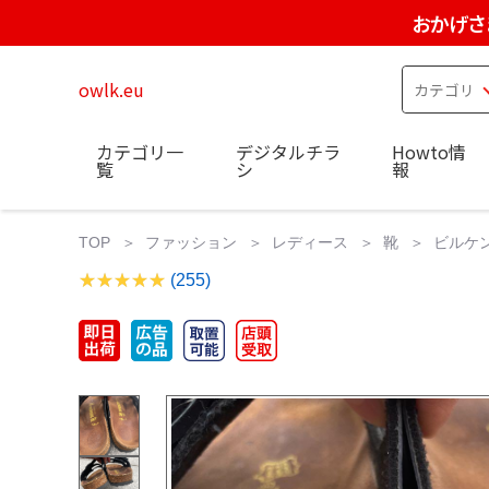
おかげさ
owlk.eu
カテゴリ一
デジタルチラ
Howto情
覧
シ
報
TOP
ファッション
レディース
靴
ビルケ
(255)