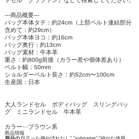
ドセル クラファン』などで検索してください。
---商品概要---
バッグ本体タテ：約24cm（上部ベルト連結部分
含めて：約29cm）
バッグ本体ヨコ：約16cm
バッグ奥行：約13cm
バッグ素材：牛本革
重さ：約800g前後（カラー差や個体差あり）
ベルト幅：50mm
ショルダーベルト長さ：約52cm〜100cm
生産国：日本
大人ランドセル ボディバッグ スリングバッ
グ ミニランドセル 牛本革
カラー···ブラウン系
商品情報
商品の
目立った傷や汚れなし","subname":"細かな使用