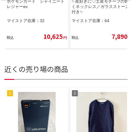
ポケモンカード シャイニート
✨星好きに♡土星モチーフの輝
レジャーex
くネックレス／ガラスストーン
付き✨
マイストア在庫：
32
マイストア在庫：
64
10,625
7,890
税込
円
税込
円
近くの売り場の商品