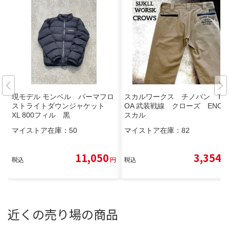
現モデル モンベル パーマフロ
スカルワークス チノパン TF
ストライトダウンジャケット
OA 武装戦線 クローズ ENOD
XL 800フィル 黒
スカル
マイストア在庫：
50
マイストア在庫：
82
11,050
3,354
税込
円
税込
円
近くの売り場の商品