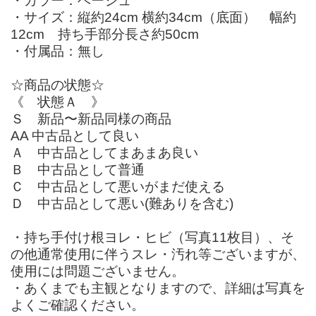
・カラー：ベージュ
・サイズ：縦約24cm 横約34cm（底面） 幅約
12cm 持ち手部分長さ約50cm
・付属品：無し
☆商品の状態☆
《 状態Ａ 》
Ｓ 新品〜新品同様の商品
AA 中古品として良い
Ａ 中古品としてまあまあ良い
Ｂ 中古品として普通
Ｃ 中古品として悪いがまだ使える
Ｄ 中古品として悪い(難ありを含む)
・持ち手付け根ヨレ・ヒビ（写真11枚目）、そ
の他通常使用に伴うスレ・汚れ等ございますが、
使用には問題ございません。
・あくまでも主観となりますので、詳細は写真を
よくご確認ください。