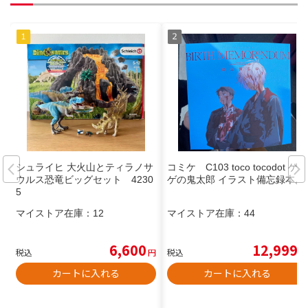
シュライヒ 大火山とティラノサ
コミケ C103 toco tocodot ゲゲ
ウルス恐竜ビッグセット 4230
ゲの鬼太郎 イラスト備忘録本。
5
マイストア在庫：
12
マイストア在庫：
44
6,600
12,999
税込
円
税込
円
カートに入れる
カートに入れる