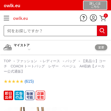
詳しくは
owlk.eu
こちら
0
owlk.eu
マイストア
変更
TOP
ファッション
レディース
バッグ
【美品☆】コー
チ COACH トートバッグ レザー ベージュ A4収納【メーカ
ー公式通販】
(615)